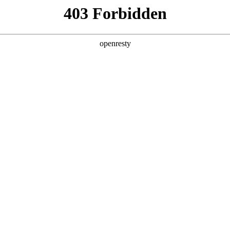
产品及服务
行业解决方案
合作伙伴
投资者关系
码郭为：走中国特色的AI发展之路
2025 / 12 / 01
”在北京圆满收官。作为中国商界极具影响力的高层次年度盛会，本次大会聚
探讨。聚鑫汇数码董事长郭为受邀出席大会，并发表主题演讲。