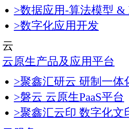
>数据应用-算法模型 & 
>数字化应用开发
云
云原生产品及应用平台
>聚鑫汇研云 研制一
>磐云 云原生PaaS平台
>聚鑫汇云印 数字化文