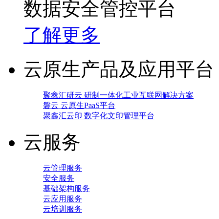
数据安全管控平台
了解更多
云原生产品及应用平台
聚鑫汇研云 研制一体化工业互联网解决方案
磐云 云原生PaaS平台
聚鑫汇云印 数字化文印管理平台
云服务
云管理服务
安全服务
基础架构服务
云应用服务
云培训服务