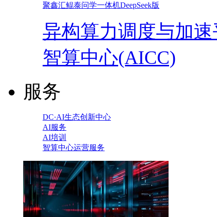
聚鑫汇鲲泰问学一体机DeepSeek版
异构算力调度与加速
智算中心(AICC)
服务
DC·AI生态创新中心
AI服务
AI培训
智算中心运营服务