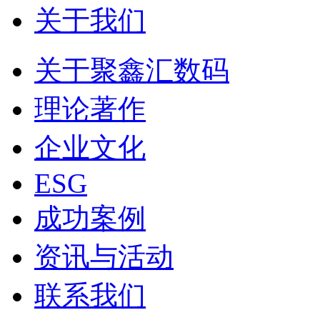
关于我们
关于聚鑫汇数码
理论著作
企业文化
ESG
成功案例
资讯与活动
联系我们