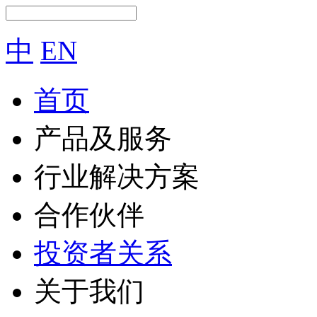
中
EN
首页
产品及服务
行业解决方案
合作伙伴
投资者关系
关于我们