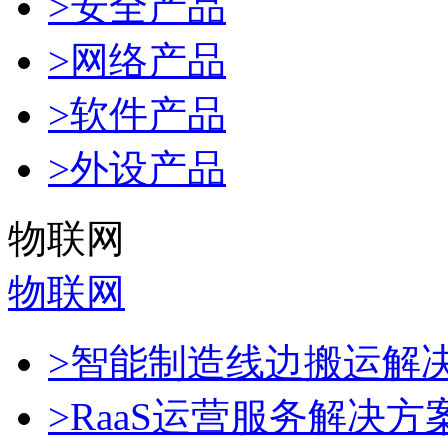
>安全产品
>网络产品
>软件产品
>外设产品
物联网
物联网
>智能制造线边搬运解
>RaaS运营服务解决方