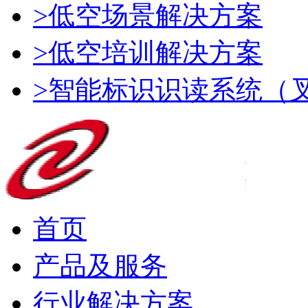
>低空场景解决方案
>低空培训解决方案
>智能标识识读系统（
首页
产品及服务
行业解决方案