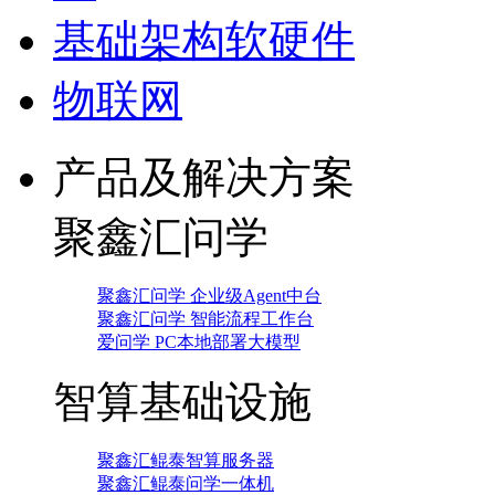
基础架构软硬件
物联网
产品及解决方案
聚鑫汇问学
聚鑫汇问学 企业级Agent中台
聚鑫汇问学 智能流程工作台
爱问学 PC本地部署大模型
智算基础设施
聚鑫汇鲲泰智算服务器
聚鑫汇鲲泰问学一体机